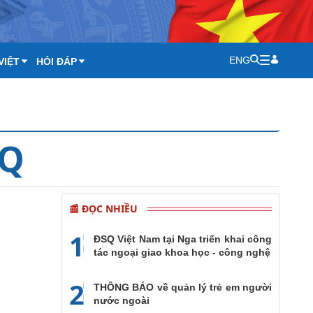
ENG
VIỆT
HỎI ĐÁP
SQ
📰 ĐỌC NHIỀU
1
ĐSQ Việt Nam tại Nga triển khai công
tác ngoại giao khoa học - công nghệ
2
THÔNG BÁO về quản lý trẻ em người
nước ngoài