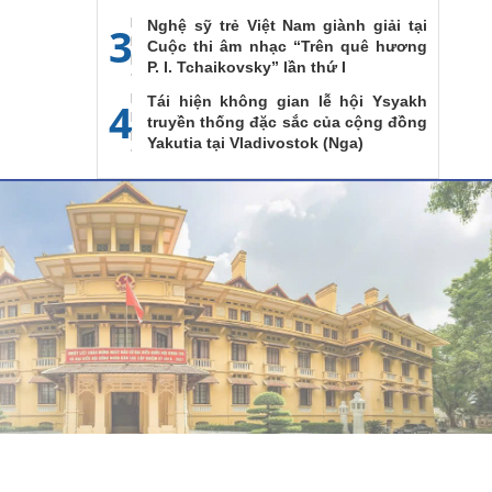
Nghệ sỹ trẻ Việt Nam giành giải tại
3
Cuộc thi âm nhạc “Trên quê hương
P. I. Tchaikovsky” lần thứ I
Tái hiện không gian lễ hội Ysyakh
4
truyền thống đặc sắc của cộng đồng
Yakutia tại Vladivostok (Nga)