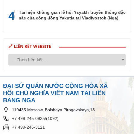
4
Tái hiện không gian lễ hội Ysyakh truyền thống đặc
sắc của cộng đồng Yakutia tại Vladivostok (Nga)
🔗 LIÊN KẾT WEBSITE
ĐẠI SỨ QUÁN NƯỚC CỘNG HÒA XÃ
HỘI CHỦ NGHĨA VIỆT NAM TẠI LIÊN
BANG NGA
119435 Moscow, Bolshaya Pirogovskaya,13
+7 499-245-0925/(1092)
+7 499-246-3121