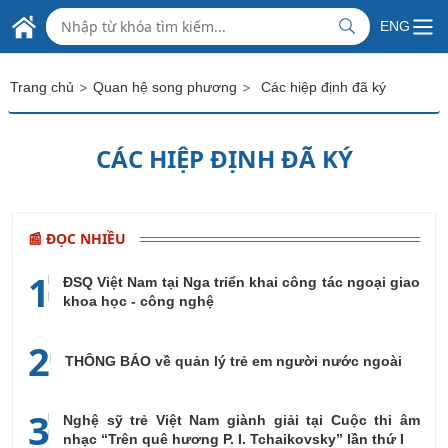
Skip to Main Content
ĐẠI SỨ QUÁN VIỆT NAM
ENG
TẠI LIÊN BANG NGA
>
>
Trang chủ
Quan hệ song phương
Các hiệp định đã ký
CÁC HIỆP ĐỊNH ĐÃ KÝ
📰 ĐỌC NHIỀU
1
ĐSQ Việt Nam tại Nga triển khai công tác ngoại giao
khoa học - công nghệ
2
THÔNG BÁO về quản lý trẻ em người nước ngoài
3
Nghệ sỹ trẻ Việt Nam giành giải tại Cuộc thi âm
nhạc “Trên quê hương P. I. Tchaikovsky” lần thứ I