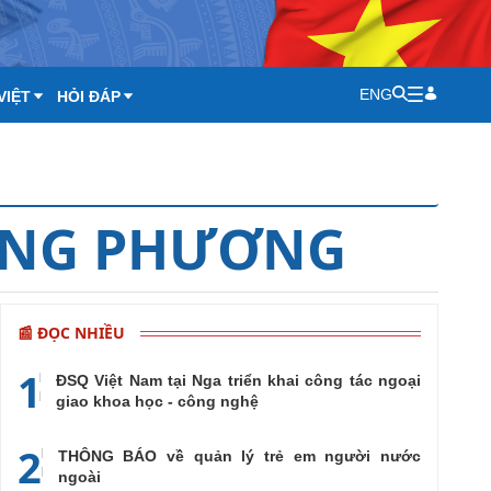
ENG
VIỆT
HỎI ĐÁP
ONG PHƯƠNG
📰 ĐỌC NHIỀU
1
ĐSQ Việt Nam tại Nga triển khai công tác ngoại
giao khoa học - công nghệ
2
THÔNG BÁO về quản lý trẻ em người nước
ngoài