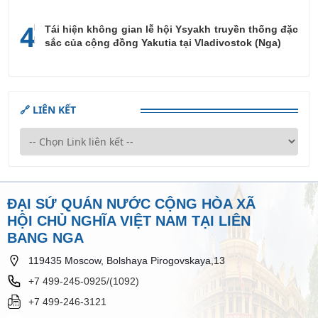
4
Tái hiện không gian lễ hội Ysyakh truyền thống đặc
sắc của cộng đồng Yakutia tại Vladivostok (Nga)
🔗 LIÊN KẾT
ĐẠI SỨ QUÁN NƯỚC CỘNG HÒA XÃ
HỘI CHỦ NGHĨA VIỆT NAM TẠI LIÊN
BANG NGA
119435 Moscow, Bolshaya Pirogovskaya,13
+7 499-245-0925/(1092)
+7 499-246-3121