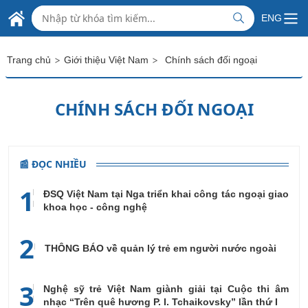
Skip to Main Content
ĐẠI SỨ QUÁN VIỆT NAM
ENG
TẠI LIÊN BANG NGA
>
>
Trang chủ
Giới thiệu Việt Nam
Chính sách đối ngoại
CHÍNH SÁCH ĐỐI NGOẠI
📰 ĐỌC NHIỀU
1
ĐSQ Việt Nam tại Nga triển khai công tác ngoại giao
khoa học - công nghệ
2
THÔNG BÁO về quản lý trẻ em người nước ngoài
3
Nghệ sỹ trẻ Việt Nam giành giải tại Cuộc thi âm
nhạc “Trên quê hương P. I. Tchaikovsky” lần thứ I